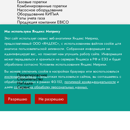
Газовые горелки
Комбинированные горелки
Насосное оборудование
Оборудование КИПиА
Узлы учета газа
Продукция компании EBICO
Запасные части
Жидкотопливные горелки
Мы используем Яндекс Метрику
Счётчики электрической энергии МЕРКУРИЙ
Бытовые котлы
Этот сайт использует сервис веб-аналитики Яндекс Метрика,
Продукция Норд-Северная Компания
предоставляемый ООО «ЯНДЕКС», с использованием файлов cookie для
Счетчик газа НЕО
анализа пользовательской активности. Собранная информация не
Продукция ООО «МЕРА КЬЮ»
идентифицирует вас, но помогает нам улучшить работу сайта. Информация
Продукция ЭЗОТ СИГНАЛ
Паровые и Водогрейные котлы Stier, горелки и
может передаваться и храниться на серверах Яндекса в РФ и ЕЭЗ и будет
водоподготовка
обработана согласно Условиям использования Яндекс Метрики.
Оборудование для экструзии пластиковых труб
компании Xinrong
Вы можете отключить cookie в настройках браузера или воспользоваться
Проектирование
инструментом отказа
. Продолжая пользоваться сайтом, вы соглашаетесь с
Строительство
обработкой данных в рамках ФЗ-152,
политикой конфиденциальности
и
Наладка
Сервис
даете
согласие на обработку персональных данных.
г. Оренбург, ул.
favorsw@yandex.ru
Заводская зд. 34/1
Разрешаю
Не разрешаю
8 (903) 365-94-49
Создание сайтов | Веб-студия Веста