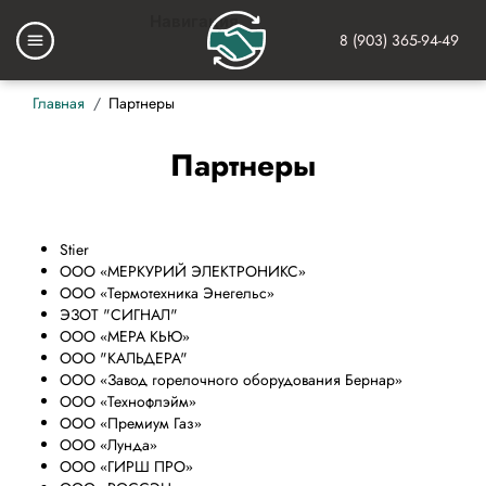
Перейти
Навигация
к
8 (903) 365-94-49
Основная
основному
навигация
содержанию
Строка
Главная
Партнеры
навигации
Партнеры
Stier
ООО «МЕРКУРИЙ ЭЛЕКТРОНИКС»
ООО «Термотехника Энегельс»
ЭЗОТ "СИГНАЛ"
ООО «МЕРА КЬЮ»
ООО "КАЛЬДЕРА"
ООО «Завод горелочного оборудования Бернар»
ООО «Технофлэйм»
ООО «Премиум Газ»
ООО «Лунда»
ООО «ГИРШ ПРО»