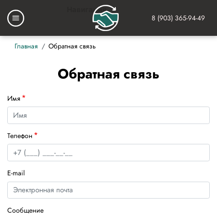
Перейти
Навигация
к
8 (903) 365-94-49
Основная
основному
навигация
содержанию
Строка
Главная
Обратная связь
навигации
Обратная связь
Имя
Телефон
E-mail
Сообщение