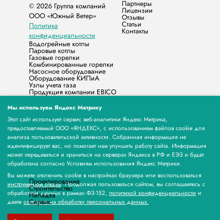
Партнеры
© 2026 Группа компаний
Лицензии
ООО «Южный Ветер»
Отзывы
Статьи
Политика
Контакты
конфиденциальности
Водогрейные котлы
Паровые котлы
Газовые горелки
Комбинированные горелки
Насосное оборудование
Оборудование КИПиА
Узлы учета газа
Продукция компании EBICO
Запасные части
Жидкотопливные горелки
Мы используем Яндекс Метрику
Счётчики электрической энергии МЕРКУРИЙ
Бытовые котлы
Этот сайт использует сервис веб-аналитики Яндекс Метрика,
Продукция Норд-Северная Компания
предоставляемый ООО «ЯНДЕКС», с использованием файлов cookie для
Счетчик газа НЕО
анализа пользовательской активности. Собранная информация не
Продукция ООО «МЕРА КЬЮ»
идентифицирует вас, но помогает нам улучшить работу сайта. Информация
Продукция ЭЗОТ СИГНАЛ
Паровые и Водогрейные котлы Stier, горелки и
может передаваться и храниться на серверах Яндекса в РФ и ЕЭЗ и будет
водоподготовка
обработана согласно Условиям использования Яндекс Метрики.
Оборудование для экструзии пластиковых труб
компании Xinrong
Вы можете отключить cookie в настройках браузера или воспользоваться
Проектирование
инструментом отказа
. Продолжая пользоваться сайтом, вы соглашаетесь с
Строительство
обработкой данных в рамках ФЗ-152,
политикой конфиденциальности
и
Наладка
Сервис
даете
согласие на обработку персональных данных.
г. Оренбург, ул.
favorsw@yandex.ru