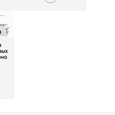
Я
ВЫХ
ONG