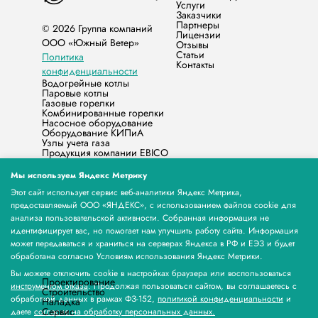
Услуги
Заказчики
Партнеры
© 2026 Группа компаний
Лицензии
ООО «Южный Ветер»
Отзывы
Статьи
Политика
Контакты
конфиденциальности
Водогрейные котлы
Паровые котлы
Газовые горелки
Комбинированные горелки
Насосное оборудование
Оборудование КИПиА
Узлы учета газа
Продукция компании EBICO
Запасные части
Жидкотопливные горелки
Мы используем Яндекс Метрику
Счётчики электрической энергии МЕРКУРИЙ
Бытовые котлы
Этот сайт использует сервис веб-аналитики Яндекс Метрика,
Продукция Норд-Северная Компания
предоставляемый ООО «ЯНДЕКС», с использованием файлов cookie для
Счетчик газа НЕО
анализа пользовательской активности. Собранная информация не
Продукция ООО «МЕРА КЬЮ»
идентифицирует вас, но помогает нам улучшить работу сайта. Информация
Продукция ЭЗОТ СИГНАЛ
Паровые и Водогрейные котлы Stier, горелки и
может передаваться и храниться на серверах Яндекса в РФ и ЕЭЗ и будет
водоподготовка
обработана согласно Условиям использования Яндекс Метрики.
Оборудование для экструзии пластиковых труб
компании Xinrong
Вы можете отключить cookie в настройках браузера или воспользоваться
Проектирование
инструментом отказа
. Продолжая пользоваться сайтом, вы соглашаетесь с
Строительство
обработкой данных в рамках ФЗ-152,
политикой конфиденциальности
и
Наладка
Сервис
даете
согласие на обработку персональных данных.