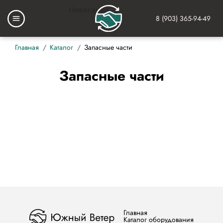
Перейти
Навигация
к
8 (903) 365-94-49
Основная
основному
навигация
содержанию
Строка
Главная
Каталог
Запасные части
навигации
Запасные части
Главная
Каталог оборудования