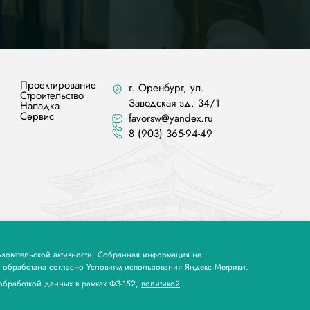
Проектирование
г. Оренбург, ул.
Строительство
Заводская зд. 34/1
Наладка
Сервис
favorsw@yandex.ru
8 (903) 365-94-49
ьзовательской активности. Собранная информация не
g
ет обработана согласно Условиям использования Яндекс Метрики.
 обработкой данных в рамках ФЗ-152,
политикой