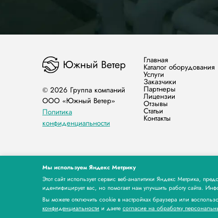
Главная
Каталог оборудования
Услуги
Заказчики
Партнеры
© 2026 Группа компаний
Лицензии
ООО «Южный Ветер»
Отзывы
Статьи
Политика
Контакты
конфиденциальности
Мы используем Яндекс Метрику
Этот сайт использует сервис веб-аналитики Яндекс Метрика, пр
идентифицирует вас, но помогает нам улучшить работу сайта. Ин
Вы можете отключить cookie в настройках браузера или воспольз
конфиденциальности
и даете
согласие на обработку персональн