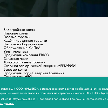
Водогрейные котлы
Паровые котлы
Газовые горелки
Комбинированные горелки
Насосное оборудование
Оборудование КИПиА
Узлы учета газа
Продукция компании EBICO
Запасные части
Жидкотопливные горелки
Счётчики электрической энергии МЕРКУРИЙ
Бытовые котлы
Продукция Норд-Северная Компания
Счетчик газа НЕО
Продукция ООО «МЕРА КЬЮ»
Продукция ЭЗОТ СИГНАЛ
Паровые и Водогрейные котлы Stier, горелки и водоподготовка
едоставляемый ООО «ЯНДЕКС», с использованием файлов cookie для анализа пол
Оборудование для экструзии пластиковых труб компании Xinron
формация может передаваться и храниться на серверах Яндекса в РФ и ЕЭЗ и буд
оваться
инструментом отказа
. Продолжая пользоваться сайтом, вы соглашаетесь с
ых данных.