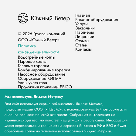
Главная
Каталог оборудования
Услуги
Заказчики
Партнеры
© 2026 Группа компаний
Лицензии
ООО «Южный Ветер»
Отзывы
Статьи
Политика
Контакты
конфиденциальности
Водогрейные котлы
Паровые котлы
Газовые горелки
Комбинированные горелки
Насосное оборудование
Оборудование КИПиА
Узлы учета газа
Продукция компании EBICO
Запасные части
Жидкотопливные горелки
Мы используем Яндекс Метрику
Счётчики электрической энергии МЕРКУРИЙ
Бытовые котлы
Этот сайт использует сервис веб-аналитики Яндекс Метрика,
Продукция Норд-Северная Компания
предоставляемый ООО «ЯНДЕКС», с использованием файлов cookie для
Счетчик газа НЕО
анализа пользовательской активности. Собранная информация не
Продукция ООО «МЕРА КЬЮ»
идентифицирует вас, но помогает нам улучшить работу сайта. Информация
Продукция ЭЗОТ СИГНАЛ
Паровые и Водогрейные котлы Stier, горелки и
может передаваться и храниться на серверах Яндекса в РФ и ЕЭЗ и будет
водоподготовка
обработана согласно Условиям использования Яндекс Метрики.
Оборудование для экструзии пластиковых труб