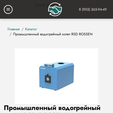
Перейти
Навигация
к
8 (903) 365-94-49
Основная
основному
навигация
содержанию
Строка
Главная
Каталог
Промышленный водогрейный котел RSD ROSSEN
навигации
Промышленный водогрейный