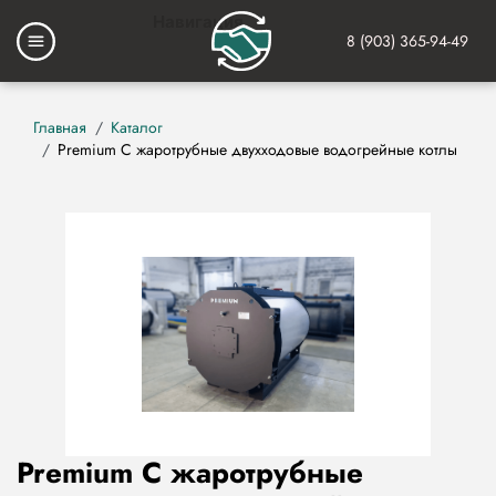
Перейти
Навигация
к
8 (903) 365-94-49
Основная
основному
навигация
содержанию
Строка
Главная
Каталог
Premium C жаротрубные двухходовые водогрейные котлы
навигации
Premium C жаротрубные