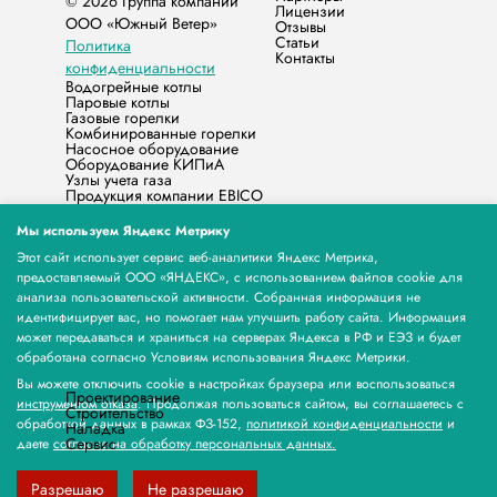
© 2026 Группа компаний
Лицензии
ООО «Южный Ветер»
Отзывы
Статьи
Политика
Контакты
конфиденциальности
Водогрейные котлы
Паровые котлы
Газовые горелки
Комбинированные горелки
Насосное оборудование
Оборудование КИПиА
Узлы учета газа
Продукция компании EBICO
Запасные части
Жидкотопливные горелки
Мы используем Яндекс Метрику
Счётчики электрической энергии МЕРКУРИЙ
Бытовые котлы
Этот сайт использует сервис веб-аналитики Яндекс Метрика,
Продукция Норд-Северная Компания
предоставляемый ООО «ЯНДЕКС», с использованием файлов cookie для
Счетчик газа НЕО
анализа пользовательской активности. Собранная информация не
Продукция ООО «МЕРА КЬЮ»
идентифицирует вас, но помогает нам улучшить работу сайта. Информация
Продукция ЭЗОТ СИГНАЛ
Паровые и Водогрейные котлы Stier, горелки и
может передаваться и храниться на серверах Яндекса в РФ и ЕЭЗ и будет
водоподготовка
обработана согласно Условиям использования Яндекс Метрики.
Оборудование для экструзии пластиковых труб
компании Xinrong
Вы можете отключить cookie в настройках браузера или воспользоваться
Проектирование
инструментом отказа
. Продолжая пользоваться сайтом, вы соглашаетесь с
Строительство
обработкой данных в рамках ФЗ-152,
политикой конфиденциальности
и
Наладка
Сервис
даете
согласие на обработку персональных данных.
г. Оренбург, ул.
favorsw@yandex.ru
Заводская зд. 34/1
Разрешаю
Не разрешаю